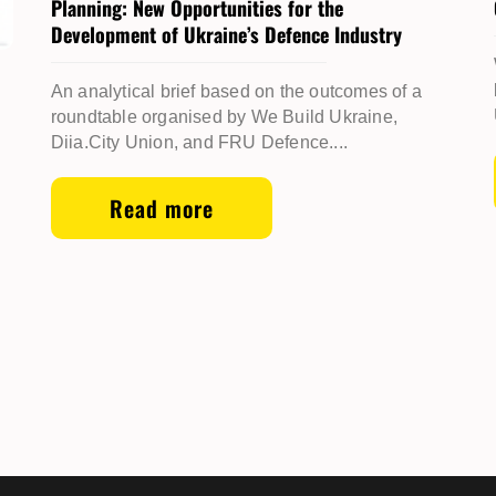
Planning: New Opportunities for the
Development of Ukraine’s Defence Industry
An analytical brief based on the outcomes of a
roundtable organised by We Build Ukraine,
Diia.City Union, and FRU Defence....
Read more