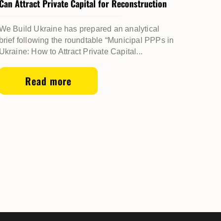
Can Attract Private Capital for Reconstruction
We Build Ukraine has prepared an analytical
brief following the roundtable “Municipal PPPs in
Ukraine: How to Attract Private Capital...
Read more