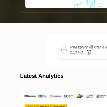
PIM круглий стіл e
2.13 MB
Latest Analytics