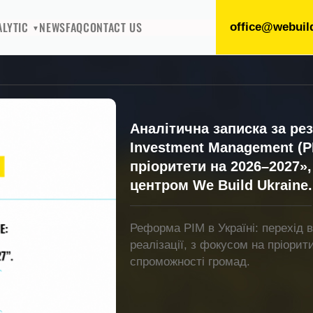
ALYTIC
NEWS
FAQ
CONTACT US
office@webuil
Аналітична записка за рез
Investment Management (PI
пріоритети на 2026–2027»
центром We Build Ukraine.
Реформа PIM в Україні: перехід 
реалізації, з фокусом на пріорити
спроможності громад.