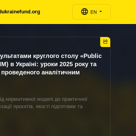
dukrainefund.org
EN
ультатами круглого столу «Public
M) в Україні: уроки 2025 року та
, проведеного аналітичним
від нормативної моделі до практичної
зації проєктів, якості підготовки та