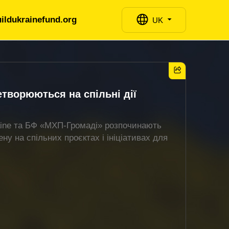
ildukrainefund.org
UK
етворюються на спільні дії
aine та БФ «МХП-Громаді» розпочинають
ну на спільних проєктах і ініціативах для