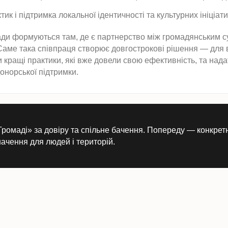
к і підтримка локальної ідентичності та культурних ініціати
ади формуються там, де є партнерство між громадянським су
ме така співпраця створює довгострокові рішення — для в
ращі практики, які вже довели свою ефективність, та над
донорської підтримки.
омаді» за довіру та спільне бачення. Попереду — конкретні
ачення для людей і територій.