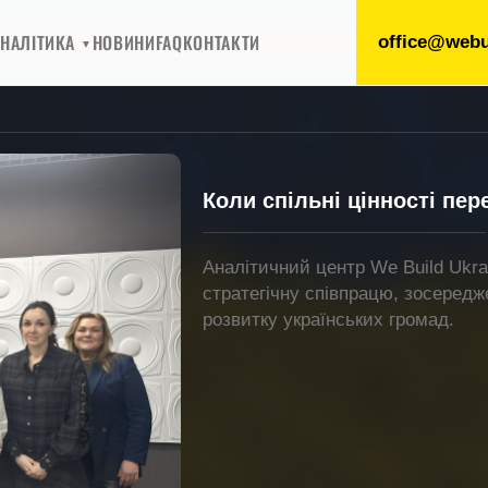
НАЛІТИКА
НОВИНИ
FAQ
КОНТАКТИ
office@webu
Коли спільні цінності пер
Аналітичний центр We Build Ukr
стратегічну співпрацю, зосередже
розвитку українських громад.