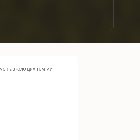
аме навколо цих тем ми
;