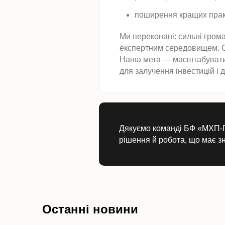
поширення кращих практи
Ми переконані: сильні гром
експертним середовищем. Са
Наша мета — масштабувати к
для залучення інвестицій і 
Дякуємо команді БФ «МХП-Гр
рішення й робота, що має зн
Останні новини