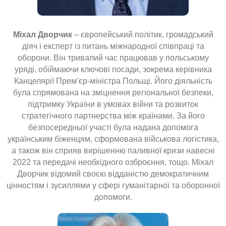
Міхал Дворчик
– європейський політик, громадський
діяч і експерт із питань міжнародної співпраці та
оборони. Він тривалий час працював у польському
уряді, обіймаючи ключові посади, зокрема керівника
Канцелярії Прем’єр-міністра Польщі. Його діяльність
була спрямована на зміцнення регіональної безпеки,
підтримку України в умовах війни та розвиток
стратегічного партнерства між країнами. За його
безпосередньої участі була надана допомога
українським біженцям, сформована військова логістика,
а також він сприяв вирішенню паливної кризи навесні
2022 та передачі необхідного озброєння, тощо. Міхал
Дворчик відомий своєю відданістю демократичним
цінностям і зусиллями у сфері гуманітарної та оборонної
допомоги.