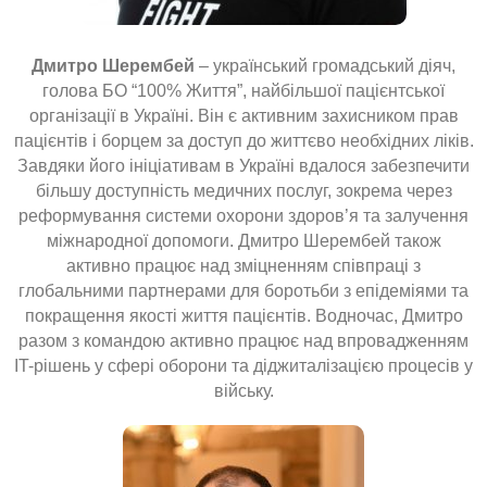
Дмитро Шерембей
– український громадський діяч,
голова БО “100% Життя”, найбільшої пацієнтської
організації в Україні. Він є активним захисником прав
пацієнтів і борцем за доступ до життєво необхідних ліків.
Завдяки його ініціативам в Україні вдалося забезпечити
більшу доступність медичних послуг, зокрема через
реформування системи охорони здоров’я та залучення
міжнародної допомоги. Дмитро Шерембей також
активно працює над зміцненням співпраці з
глобальними партнерами для боротьби з епідеміями та
покращення якості життя пацієнтів. Водночас, Дмитро
разом з командою активно працює над впровадженням
IT-рішень у сфері оборони та діджиталізацією процесів у
війську.