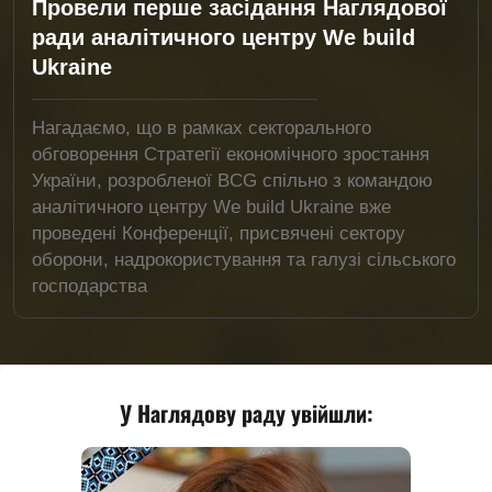
Провели перше засідання Наглядової
ради аналітичного центру We build
Ukraine
Нагадаємо, що в рамках секторального
обговорення Стратегії економічного зростання
України, розробленої BCG спільно з командою
аналітичного центру We build Ukraine вже
проведені Конференції, присвячені сектору
оборони, надрокористування та галузі сільського
господарства
У Наглядову раду увійшли: