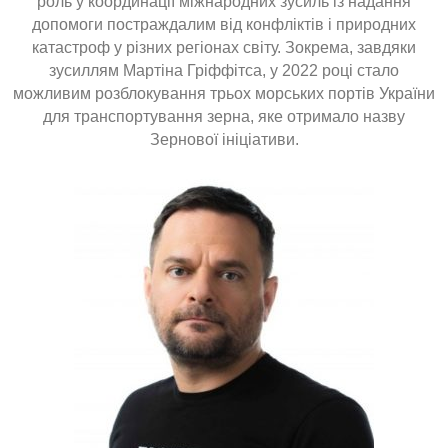
роль у координації міжнародних зусиль із надання
допомоги постраждалим від конфліктів і природних
катастроф у різних регіонах світу. Зокрема, завдяки
зусиллям Мартіна Гріффітса, у 2022 році стало
можливим розблокування трьох морських портів України
для транспортування зерна, яке отримало назву
Зернової ініціативи.