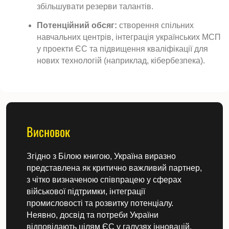
збільшувати резерви талантів.
Потенційний обсяг:
створення спільних
навчальних центрів, інтеграція українських МСП
у проекти ЄС та підвищення кваліфікації для
нових технологій (наприклад, кібербезпека).
Висновок
Згідно з Білою книгою, Україна виразно
представлена як критично важливий партнер,
з чітко визначеною співпрацею у сферах
військової підтримки, інтеграції
промисловості та розвитку потенціалу.
Неявно, досвід та потреби України
відповідають цілям ЄС у галузях інновацій,