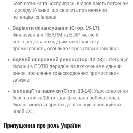
безпілотники та боєприпаси, відповідають потребам
і досвіду України, що свідчить про неявний
потенціал співпраці.
Варіанти фінансування (Стор. 15-17):
Фінансування REARM та EDIP могло б
опосередковано підтримати українську
промисловість, особливо через спільні закупівлі.
Єдиний оборонний ринок (стор. 12-13):
інтеграція
України в EDTIB передбачає включення в єдиний
ринок, посилення транскордонних промислових
зв’язків.
Інновації та навички (Стор. 13-14):
Удосконалення
безпілотників/ШІ та кваліфікована робоча сила в
Україні можуть сприяти досягненню інноваційних
цілей ЄС.
Припущення про роль України