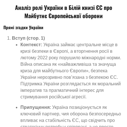
Аналіз ролі України в Білій книзі ЄС про
Майбутнє Європейської оборони
Прямі згадки України
Вступ (стор. 1)
Контекст:
Україна займає центральне місце в
кризі безпеки в Європі, а вторгнення росії в
лютому 2022 року порушило міжнародні норми.
Війна описана як «найважливіша та значуща
криза для майбутнього Європи», безпека
України нерозривно пов’язана з безпекою ЄС.
Підтримка України розглядається як моральний
імператив та прагматичний інтерес для
стримування російської агресії.
Припущення:
Україна позиціонується як
ключовий партнер, чия оборона безпосередньо
впливає на стабільність ЄС, що свідчить про
стратегічну потребу у співпраці, а не просто