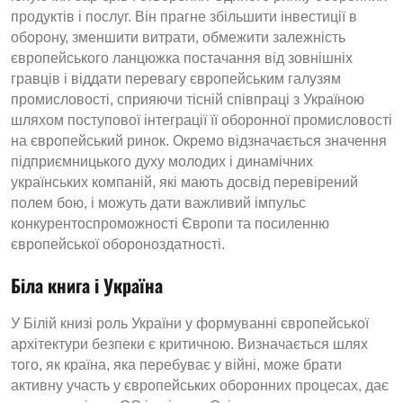
продуктів і послуг. Він прагне збільшити інвестиції в
оборону, зменшити витрати, обмежити залежність
європейського ланцюжка постачання від зовнішніх
гравців і віддати перевагу європейським галузям
промисловості, сприяючи тісній співпраці з Україною
шляхом поступової інтеграції її оборонної промисловості
на європейський ринок. Окремо відзначається значення
підприємницького духу молодих і динамічних
українських компаній, які мають досвід перевірений
полем бою, і можуть дати важливий імпульс
конкурентоспроможності Європи та посиленню
європейської обороноздатності.
Біла книга і Україна
У Білій книзі роль України у формуванні європейської
архітектури безпеки є критичною. Визначається шлях
того, як країна, яка перебуває у війні, може брати
активну участь у європейських оборонних процесах, дає