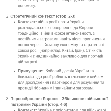
допомогу.
Стратегічний контекст (стор. 2-3)
Контекст:
війна росії проти України
розглядається як повернення до Європи
традиційної війни високої інтенсивності, з
постійними загрозами навіть після припинення
вогню через військову економіку та стратегічні
союзи росії (наприклад, Китай, Іран). Стійкість
України є надзвичайно важливою для протидії
цій загрозі.
Припущення:
бойовий досвід України та
близькість до росії роблять її ключовим кейсом
для дослідження і партнером для розуміння та
протидії гібридним і звичайним загрозам.
Переозброєння Європи – Збільшення військової
підтримки України (стор. 4-6)
Контекст:
Україна є пріоритетом для військової