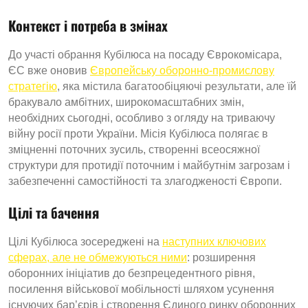
Контекст і потреба в змінах
До участі обрання Кубілюса на посаду Єврокомісара,
ЄС вже оновив
Європейську оборонно-промислову
стратегію
, яка містила багатообіцяючі результати, але їй
бракувало амбітних, широкомасштабних змін,
необхідних сьогодні, особливо з огляду на триваючу
війну росії проти України. Місія Кубілюса полягає в
зміцненні поточних зусиль, створенні всеосяжної
структури для протидії поточним і майбутнім загрозам і
забезпеченні самостійності та злагодженості Європи.
Цілі та бачення
Цілі Кубілюса зосереджені на
наступних ключових
сферах, але не обмежуються ними
: розширення
оборонних ініціатив до безпрецедентного рівня,
посилення військової мобільності шляхом усунення
існуючих бар’єрів і створення Єдиного ринку оборонних