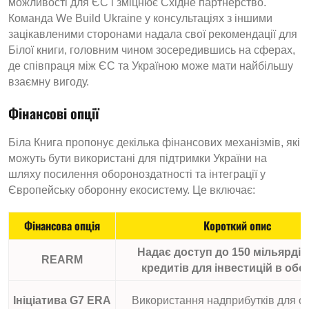
можливості для ЄС і зміцнює Східне партнерство.
Команда We Build Ukraine у ​​консультаціях з іншими
зацікавленими сторонами надала свої рекомендації для
Білої книги, головним чином зосередившись на сферах,
де співпраця між ЄС та Україною може мати найбільшу
взаємну вигоду.
Фінансові опції
Біла Книга пропонує декілька фінансових механізмів, які
можуть бути використані для підтримки України на
шляху посилення обороноздатності та інтеграції у
Європейську оборонну екосистему. Це включає:
Фінансова опція
Короткий опис
Надає доступ до 150 мільярдів
REARM
кредитів для інвестицій в об
Ініціатива G7 ERA
Використання надприбутків для о