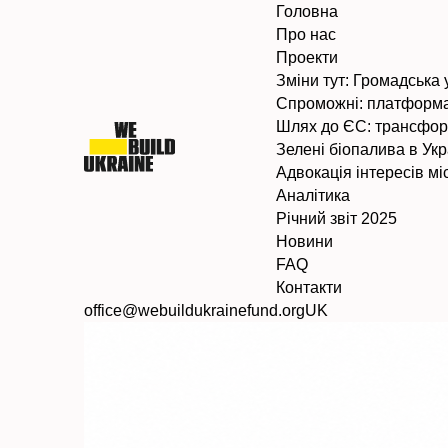
Головна
Про нас
Проекти
Зміни тут: Громадська 
Спроможні: платформа
Шлях до ЄС: трансфор
Зелені біопалива в Укр
Адвокація інтересів м
Аналітика
Річний звіт 2025
Новини
FAQ
Контакти
office@webuildukrainefund.org
UK