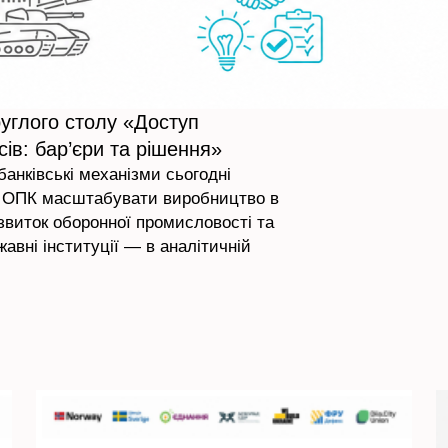
руглого столу «Доступ
ів: бар’єри та рішення»
анківські механізми сьогодні
го ОПК масштабувати виробництво в
звиток оборонної промисловості та
авні інституції — в аналітичній