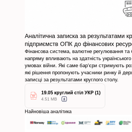
Аналітична записка за результатами к
підприємств ОПК до фінансових ресурс
Фінансова система, валютне регулювання та б
напряму впливають на здатність українсько
умовах війни. Які саме бар’єри стримують ро
які рішення пропонують учасники ринку й держ
записці за результатами круглого столу.
19.05 круглий стіл УКР (1)
4.51 MB
Найновіша аналітика